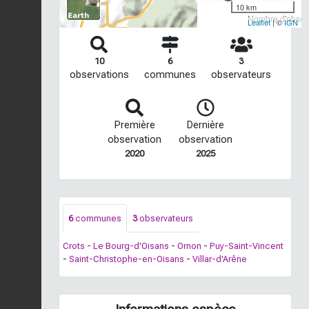
10 km
Nombre d'observ
Leaflet
| ©
IGN
10
6
3
observations
communes
observateurs
Première
Dernière
observation
observation
2020
2025
6
communes
3
observateurs
Crots
-
Le Bourg-d'Oisans
-
Ornon
-
Puy-Saint-Vincent
-
Saint-Christophe-en-Oisans
-
Villar-d'Arêne