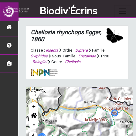
Biodiv'Écrins
Cheilosia rhynchops
Egger,
1860
Classe :
Insecta
Ordre :
Diptera
Famille :
Syrphidae
Sous-Famille :
Eristalinae
Tribu
:
Rhingiini
Genre :
Cheilosia
+
-