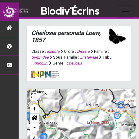
Biodiv'Écrins
Cheilosia personata
Loew,
1857
Classe :
Insecta
Ordre :
Diptera
Famille :
Syrphidae
Sous-Famille :
Eristalinae
Tribu
:
Rhingiini
Genre :
Cheilosia
+
-