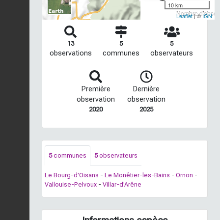
10 km
Nombre d'observ
Leaflet
| ©
IGN
13
5
5
observations
communes
observateurs
Première
Dernière
observation
observation
2020
2025
5
communes
5
observateurs
Le Bourg-d'Oisans
-
Le Monêtier-les-Bains
-
Ornon
-
Vallouise-Pelvoux
-
Villar-d'Arêne