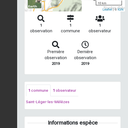
10 km
Nombre d'observ
Leaflet
| ©
IGN
1
1
1
observation
commune
observateur
Première
Dernière
observation
observation
2019
2019
1
commune
1
observateur
Saint-Léger-les-Mélèzes
Informations espèce