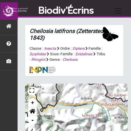
Biodiv'Écrins
Cheilosia latifrons
(Zetterstedt,
1843)
Classe :
Insecta
Ordre :
Diptera
Famille :
Syrphidae
Sous-Famille :
Eristalinae
Tribu
:
Rhingiini
Genre :
Cheilosia
+
-