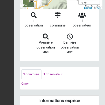
10 km
Nombre d'observ
Leaflet
| ©
IGN
1
1
1
observation
commune
observateur
Première
Dernière
observation
observation
2025
2025
1
commune
1
observateur
Ornon
Informations espèce