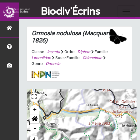
Biodiv'Écrins
Ormosia nodulosa
(Macquart,
1826)
Classe :
Insecta
Ordre :
Diptera
Famille :
Limoniidae
Sous-Famille :
Chioneinae
Genre :
Ormosia
+
-