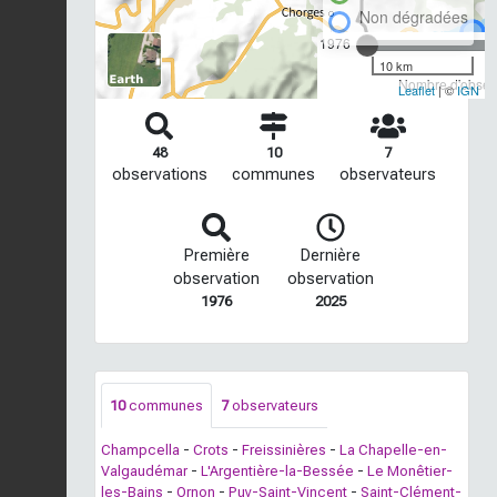
Non dégradées
1976
10 km
Nombre d'observ
Leaflet
| ©
IGN
48
10
7
observations
communes
observateurs
Première
Dernière
observation
observation
1976
2025
10
communes
7
observateurs
Champcella
-
Crots
-
Freissinières
-
La Chapelle-en-
Valgaudémar
-
L'Argentière-la-Bessée
-
Le Monêtier-
les-Bains
-
Ornon
-
Puy-Saint-Vincent
-
Saint-Clément-