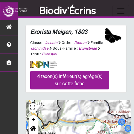
Biodiv'Écrins
Exorista
Meigen, 1803
Classe :
Insecta
Ordre :
Diptera
Famille :
Tachinidae
Sous-Famille :
Exoristinae
Tribu :
Exoristini
4
taxon(s) inférieur(s) agrégé(s)
sur cette fiche
+