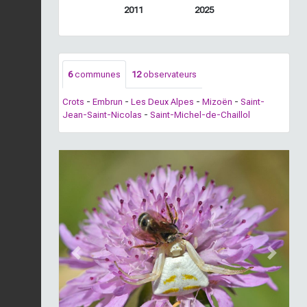
2011
2025
6
communes
12
observateurs
Crots
-
Embrun
-
Les Deux Alpes
-
Mizoën
-
Saint-
Jean-Saint-Nicolas
-
Saint-Michel-de-Chaillol
Previous
Next