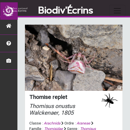
Biodiv'Écrins
Thomise replet
Thomisus onustus
Walckenaer, 1805
Classe :
Arachnida
Ordre :
Araneae
Famille :
Thomisidae
Genre :
Thomisus