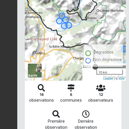
Dégradées
Non dégradées
2011
10 km
Nombre d'observ
Leaflet
| ©
IGN
16
6
12
observations
communes
observateurs
Première
Dernière
observation
observation