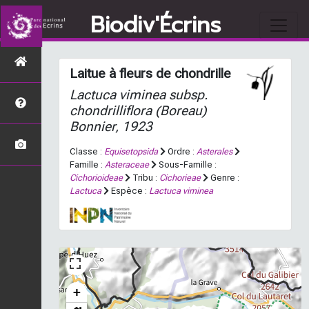
Biodiv'Écrins
Laitue à fleurs de chondrille
Lactuca viminea
subsp.
chondrilliflora
(Boreau)
Bonnier, 1923
Classe :
Equisetopsida
Ordre :
Asterales
Famille :
Asteraceae
Sous-Famille :
Cichorioideae
Tribu :
Cichorieae
Genre :
Lactuca
Espèce :
Lactuca viminea
+