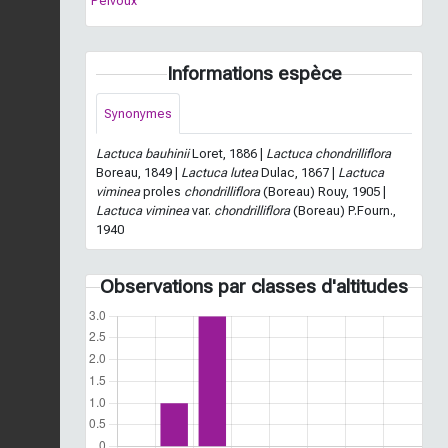
Pelvoux
Informations espèce
Synonymes
Lactuca bauhinii
Loret, 1886 |
Lactuca chondrilliflora
Boreau, 1849 |
Lactuca lutea
Dulac, 1867 |
Lactuca
viminea
proles
chondrilliflora
(Boreau) Rouy, 1905 |
Lactuca viminea
var.
chondrilliflora
(Boreau) P.Fourn.,
1940
Observations par classes d'altitudes