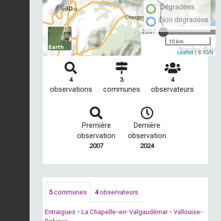
Dégradées
Non dégradées
2007
10 km
Nombre d'observ
Leaflet
| ©
IGN
4
3
4
observations
communes
observateurs
Première
Dernière
observation
observation
2007
2024
3
communes
4
observateurs
Entraigues
-
La Chapelle-en-Valgaudémar
-
Vallouise-