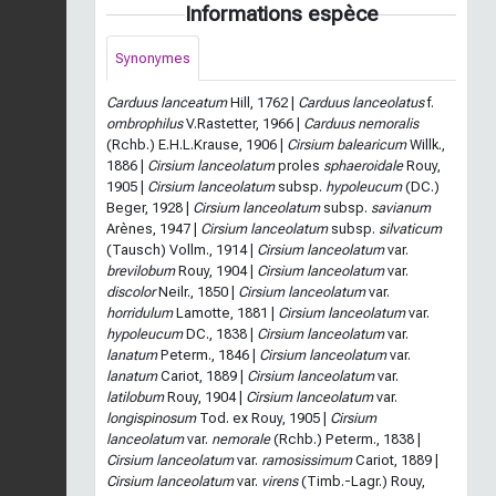
Informations espèce
Synonymes
Carduus lanceatum
Hill, 1762 |
Carduus lanceolatus
f.
ombrophilus
V.Rastetter, 1966 |
Carduus nemoralis
(Rchb.) E.H.L.Krause, 1906 |
Cirsium balearicum
Willk.,
1886 |
Cirsium lanceolatum
proles
sphaeroidale
Rouy,
1905 |
Cirsium lanceolatum
subsp.
hypoleucum
(DC.)
Beger, 1928 |
Cirsium lanceolatum
subsp.
savianum
Arènes, 1947 |
Cirsium lanceolatum
subsp.
silvaticum
(Tausch) Vollm., 1914 |
Cirsium lanceolatum
var.
brevilobum
Rouy, 1904 |
Cirsium lanceolatum
var.
discolor
Neilr., 1850 |
Cirsium lanceolatum
var.
horridulum
Lamotte, 1881 |
Cirsium lanceolatum
var.
hypoleucum
DC., 1838 |
Cirsium lanceolatum
var.
lanatum
Peterm., 1846 |
Cirsium lanceolatum
var.
lanatum
Cariot, 1889 |
Cirsium lanceolatum
var.
latilobum
Rouy, 1904 |
Cirsium lanceolatum
var.
longispinosum
Tod. ex Rouy, 1905 |
Cirsium
lanceolatum
var.
nemorale
(Rchb.) Peterm., 1838 |
Cirsium lanceolatum
var.
ramosissimum
Cariot, 1889 |
Cirsium lanceolatum
var.
virens
(Timb.-Lagr.) Rouy,