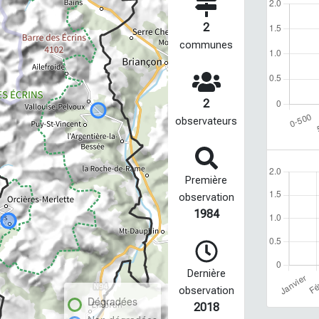
2
communes
2
observateurs
Première
observation
1984
Dernière
observation
Dégradées
2018