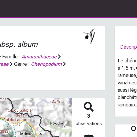
ubsp.
album
Descrip
Famille :
Amaranthaceae
Le chéno
iceae
Genre :
Chenopodium
à 1,5 m.
rameuse, 
variables
aussi lég
blanchât
rameaux
3
observations
O