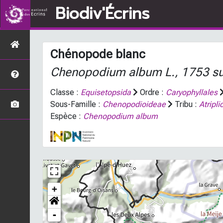
Biodiv'Écrins
Chénopode blanc
Chenopodium album
L., 1753 s
Classe :
Equisetopsida
Ordre :
Caryophyllales
Sous-Famille :
Chenopodioideae
Tribu :
Atripl
Espèce :
Chenopodium album
+
-