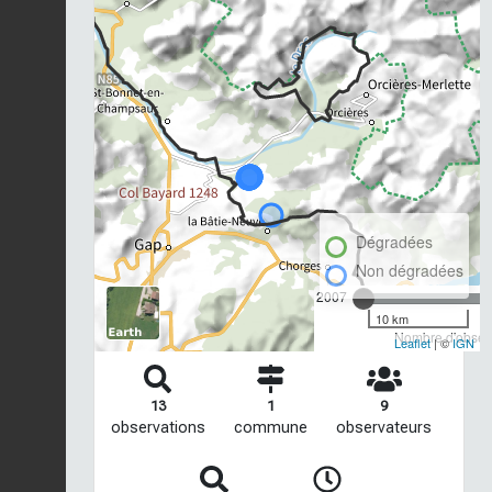
Dégradées
Non dégradées
2007
10 km
Nombre d'observ
Leaflet
| ©
IGN
13
1
9
observations
commune
observateurs