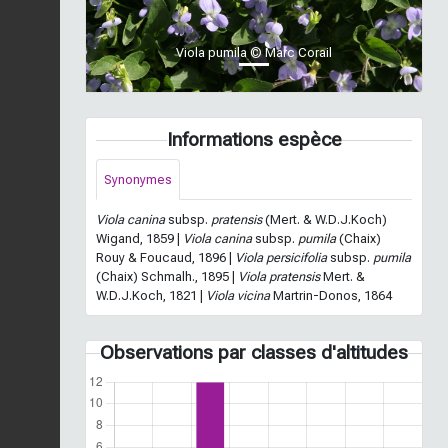
Viola pumila © Marc Corail
Informations espèce
Synonymes
Viola canina
subsp.
pratensis
(Mert. & W.D.J.Koch)
Wigand, 1859 |
Viola canina
subsp.
pumila
(Chaix)
Rouy & Foucaud, 1896 |
Viola persicifolia
subsp.
pumila
(Chaix) Schmalh., 1895 |
Viola pratensis
Mert. &
W.D.J.Koch, 1821 |
Viola vicina
Martrin-Donos, 1864
Observations par classes d'altitudes