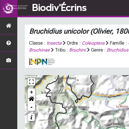
Biodiv'Écrins
Bruchidius unicolor
(Olivier, 180
Classe :
Insecta
Ordre :
Coleoptera
Famille :
Bruchinae
Tribu :
Bruchini
Genre :
Bruchidius
+
-