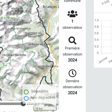
commune
1
observateur
Première
observation
2024
Dernière
observation
Dégradées
2024
Non dégradées
2026
10 km