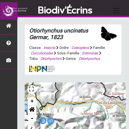
Biodiv'Écrins
Otiorhynchus uncinatus
Germar, 1823
Classe :
Insecta
Ordre :
Coleoptera
Famille
:
Curculionidae
Sous-Famille :
Entiminae
Tribu :
Otiorhynchini
Genre :
Otiorhynchus
+
-