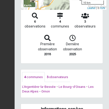
10 km
Nombre d'observ
Leaflet
| ©
IGN
6
4
3
observations
communes
observateurs
Première
Dernière
observation
observation
2018
2025
4
communes
3
observateurs
L'Argentière-la-Bessée
-
Le Bourg-d'Oisans
-
Les
Deux Alpes
-
Ornon