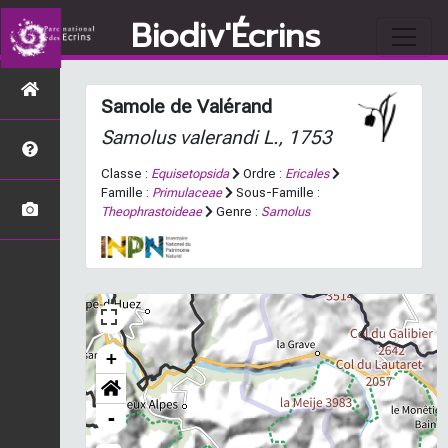
Biodiv'Écrins
Samole de Valérand
Samolus valerandi
L., 1753
Classe :
Equisetopsida
Ordre :
Ericales
Famille :
Primulaceae
Sous-Famille :
Theophrastoideae
Genre :
Samolus
+
-