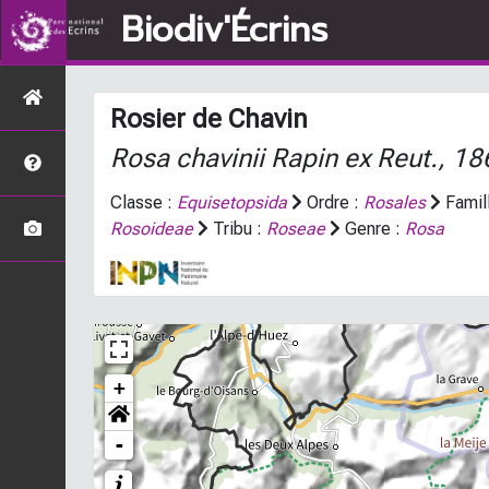
Biodiv'Écrins
Rosier de Chavin
Rosa chavinii
Rapin ex Reut., 18
Classe :
Equisetopsida
Ordre :
Rosales
Famil
Rosoideae
Tribu :
Roseae
Genre :
Rosa
+
-