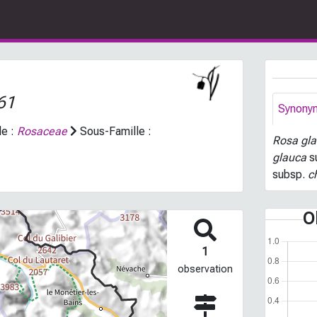
61
Synony
le :
Rosaceae
Sous-Famille :
Rosa gl
glauca
s
subsp.
ch
O
1
observation