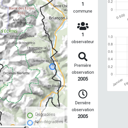
1
commune
1
observateur
Première
observation
2005
Dernière
observation
Dégradées
2005
Non dégradées