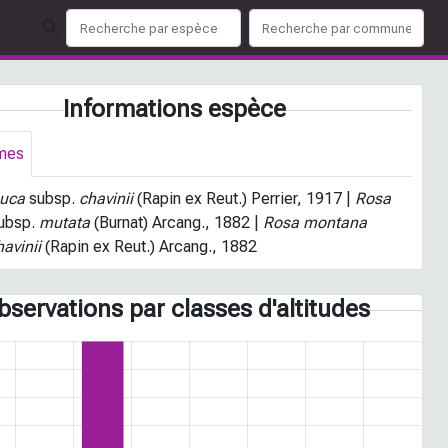
Informations espèce
mes
auca
subsp.
chavinii
(Rapin ex Reut.) Perrier, 1917 |
Rosa
ubsp.
mutata
(Burnat) Arcang., 1882 |
Rosa montana
avinii
(Rapin ex Reut.) Arcang., 1882
bservations par classes d'altitudes