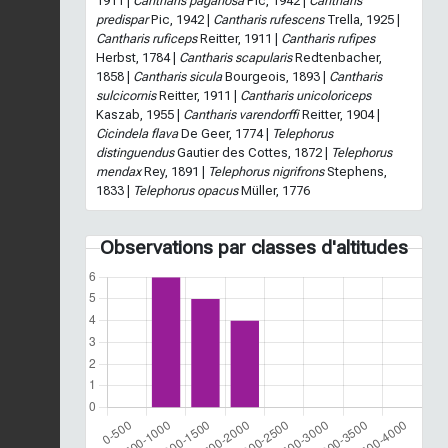
1911 |
Cantharis paganosa
Pic, 1942 |
Cantharis
predispar
Pic, 1942 |
Cantharis rufescens
Trella, 1925 |
Cantharis ruficeps
Reitter, 1911 |
Cantharis rufipes
Herbst, 1784 |
Cantharis scapularis
Redtenbacher,
1858 |
Cantharis sicula
Bourgeois, 1893 |
Cantharis
sulcicornis
Reitter, 1911 |
Cantharis unicoloriceps
Kaszab, 1955 |
Cantharis varendorffi
Reitter, 1904 |
Cicindela flava
De Geer, 1774 |
Telephorus
distinguendus
Gautier des Cottes, 1872 |
Telephorus
mendax
Rey, 1891 |
Telephorus nigrifrons
Stephens,
1833 |
Telephorus opacus
Müller, 1776
Observations par classes d'altitudes