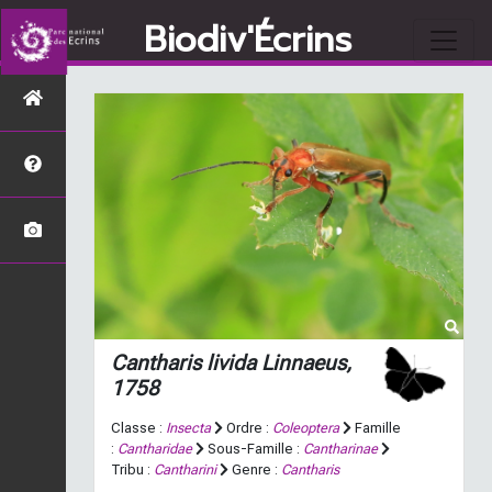
Biodiv'Écrins
Cantharis livida
Linnaeus,
1758
Classe :
Insecta
Ordre :
Coleoptera
Famille
:
Cantharidae
Sous-Famille :
Cantharinae
Tribu :
Cantharini
Genre :
Cantharis