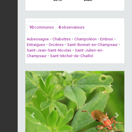
10
communes
6
observateurs
Aubessagne
-
Chabottes
-
Champoléon
-
Embrun
-
Entraigues
-
Orcières
-
Saint-Bonnet-en-Champsaur
-
Saint-Jean-Saint-Nicolas
-
Saint-Julien-en-
Champsaur
-
Saint-Michel-de-Chaillol
Previous
Next