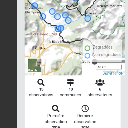
Dégradées
Non dégradées
2016
10 km
Nombre d'observ
Leaflet
| ©
IGN
15
10
6
observations
communes
observateurs
Première
Dernière
observation
observation
2016
2026