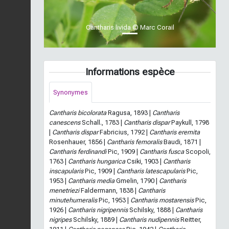
Cantharis livida © Marc Corail
Informations espèce
Synonymes
Cantharis bicolorata
Ragusa, 1893 |
Cantharis
canescens
Schall., 1783 |
Cantharis dispar
Paykull, 1798
|
Cantharis dispar
Fabricius, 1792 |
Cantharis eremita
Rosenhauer, 1856 |
Cantharis femoralis
Baudi, 1871 |
Cantharis ferdinandi
Pic, 1909 |
Cantharis fusca
Scopoli,
1763 |
Cantharis hungarica
Csiki, 1903 |
Cantharis
inscapularis
Pic, 1909 |
Cantharis latescapularis
Pic,
1953 |
Cantharis media
Gmelin, 1790 |
Cantharis
menetriezi
Faldermann, 1838 |
Cantharis
minutehumeralis
Pic, 1953 |
Cantharis mostarensis
Pic,
1926 |
Cantharis nigripennis
Schilsky, 1888 |
Cantharis
nigripes
Schilsky, 1889 |
Cantharis nudipennis
Reitter,