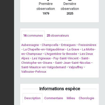
Première
Dernière
observation
observation
1979
2025
16
communes
25
observateurs
Aubessagne
-
Champcella
-
Entraigues
-
Freissinières
-
La Chapelle-en-Valgaudémar
-
La Grave
-
La Motte-
en-Champsaur
-
L'Argentière-la-Bessée
-
Les Deux
Alpes
-
Les Vigneaux
-
Puy-Saint-Vincent
-
Saint-
Christophe-en-Oisans
-
Saint-Jean-Saint-Nicolas
-
Saint-Maurice-en-Valgodemard
-
Valjouffrey
-
Vallouise-Pelvoux
Informations espèce
Description
Commentaire
Milieu
Chorologie