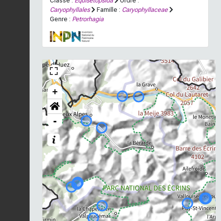
Classe :
Equisetopsida
Ordre :
Caryophyllales
Famille :
Caryophyllaceae
Genre :
Petrorhagia
+
-