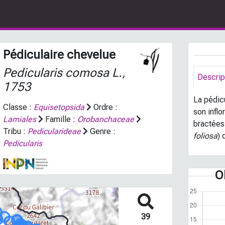
Pédiculaire chevelue
Pedicularis comosa
L.,
Descrip
1753
La pédic
Classe :
Equisetopsida
Ordre :
son infl
Lamiales
Famille :
Orobanchaceae
bractées,
Tribu :
Pedicularideae
Genre :
foliosa
) 
Pedicularis
O
39