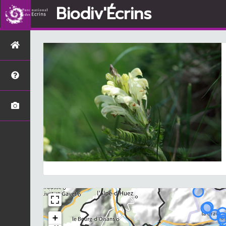
Biodiv'Écrins
+