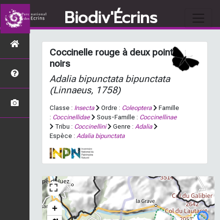
Biodiv'Écrins
Coccinelle rouge à deux points
noirs
Adalia bipunctata bipunctata
(Linnaeus, 1758)
Classe :
Insecta
Ordre :
Coleoptera
Famille
:
Coccinellidae
Sous-Famille :
Coccinellinae
Tribu :
Coccinellini
Genre :
Adalia
Espèce :
Adalia bipunctata
+