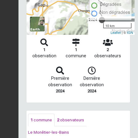
Dégradées
Non dégradées
2024
10 km
Nombre d'observ
Leaflet
| ©
IGN
1
1
2
observation
commune
observateurs
Première
Dernière
observation
observation
2024
2024
1
commune
2
observateurs
Le Monêtier-les-Bains