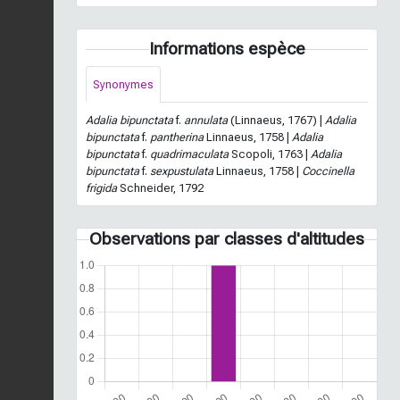
Informations espèce
Synonymes
Adalia bipunctata
f.
annulata
(Linnaeus, 1767) |
Adalia
bipunctata
f.
pantherina
Linnaeus, 1758 |
Adalia
bipunctata
f.
quadrimaculata
Scopoli, 1763 |
Adalia
bipunctata
f.
sexpustulata
Linnaeus, 1758 |
Coccinella
frigida
Schneider, 1792
Observations par classes d'altitudes