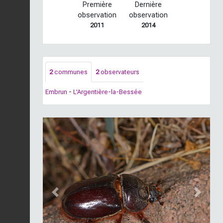
Première
Dernière
observation
observation
2011
2014
2
communes
2
observateurs
Embrun
-
L'Argentière-la-Bessée
Previous
Next