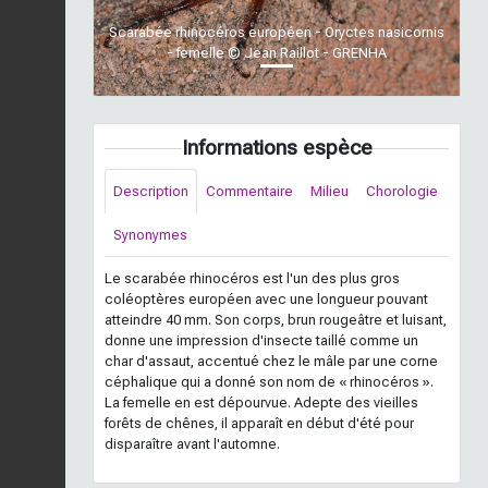
Scarabée rhinocéros européen - Oryctes nasicornis
- femelle © Jean Raillot - GRENHA
Informations espèce
Description
Commentaire
Milieu
Chorologie
Synonymes
Le scarabée rhinocéros est l'un des plus gros
coléoptères européen avec une longueur pouvant
atteindre 40 mm. Son corps, brun rougeâtre et luisant,
donne une impression d'insecte taillé comme un
char d'assaut, accentué chez le mâle par une corne
céphalique qui a donné son nom de « rhinocéros ».
La femelle en est dépourvue. Adepte des vieilles
forêts de chênes, il apparaît en début d'été pour
disparaître avant l'automne.