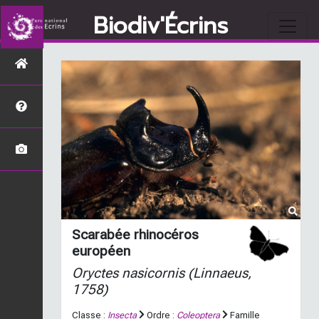
Biodiv'Écrins
Scarabée rhinocéros
européen
Oryctes nasicornis
(Linnaeus,
1758)
Classe :
Insecta
Ordre :
Coleoptera
Famille