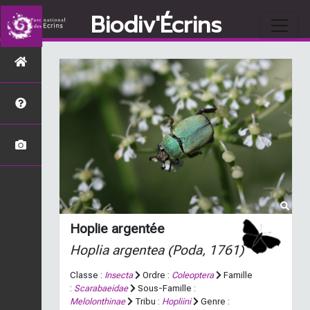
Biodiv'Écrins
Hoplie argentée
Hoplia argentea
(Poda, 1761)
Classe :
Insecta
Ordre :
Coleoptera
Famille
:
Scarabaeidae
Sous-Famille :
Melolonthinae
Tribu :
Hopliini
Genre :