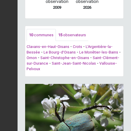
observation
observation
2009
2026
10
communes
15
observateurs
Clavans-en-Haut-Oisans
-
Crots
-
L'Argentière-la-
Bessée
-
Le Bourg-d'Oisans
-
Le Monêtier-les-Bains
-
Ornon
-
Saint-Christophe-en-Oisans
-
Saint-Clément-
sur-Durance
-
Saint-Jean-Saint-Nicolas
-
Vallouise-
Pelvoux
Previous
Next