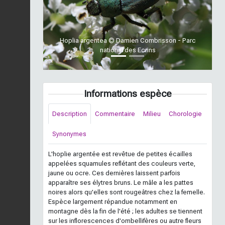
Hoplia argentea © Damien Combrisson - Parc
national des Ecrins
Informations espèce
Description
Commentaire
Milieu
Chorologie
Synonymes
L'hoplie argentée est revêtue de petites écailles
appelées squamules reflétant des couleurs verte,
jaune ou ocre. Ces dernières laissent parfois
apparaître ses élytres bruns. Le mâle a les pattes
noires alors qu'elles sont rougeâtres chez la femelle.
Espèce largement répandue notamment en
montagne dès la fin de l'été ; les adultes se tiennent
sur les inflorescences d'ombellifères ou autre fleurs