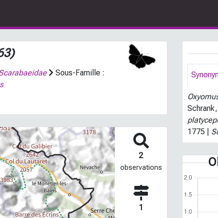
63)
Scarabaeidae
Sous-Famille :
Synony
s
Oxyomus
Schrank,
platycep
1775 |
S
2
O
observations
1