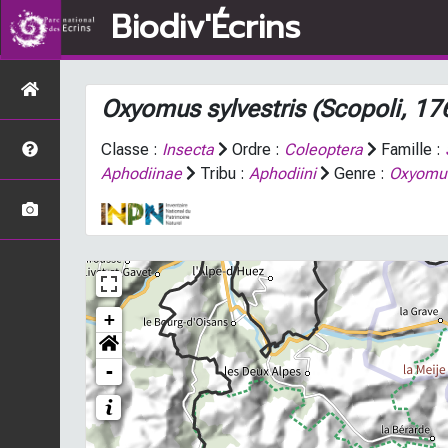
Biodiv'Écrins
Oxyomus sylvestris
(Scopoli, 17
Classe :
Insecta
Ordre :
Coleoptera
Famille :
Aphodiinae
Tribu :
Aphodiini
Genre :
Oxyomu
+
-