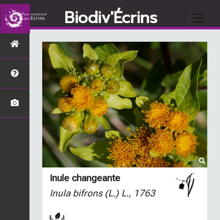
Biodiv'Écrins
Inule changeante
Inula bifrons
(L.) L., 1763