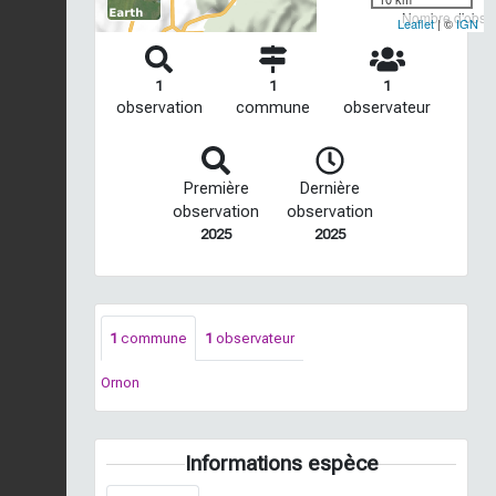
Nombre d'observ
Leaflet
| ©
IGN
1
1
1
observation
commune
observateur
Première
Dernière
observation
observation
2025
2025
1
commune
1
observateur
Ornon
Informations espèce