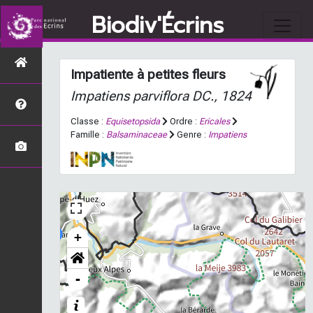
Biodiv'Écrins
Impatiente à petites fleurs
Impatiens parviflora
DC., 1824
Classe :
Equisetopsida
Ordre :
Ericales
Famille :
Balsaminaceae
Genre :
Impatiens
+
-