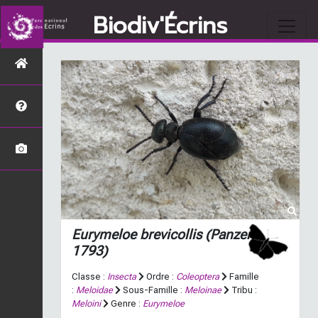
Biodiv'Écrins
Eurymeloe brevicollis
(Panzer,
1793)
Classe :
Insecta
Ordre :
Coleoptera
Famille
:
Meloidae
Sous-Famille :
Meloinae
Tribu :
Meloini
Genre :
Eurymeloe