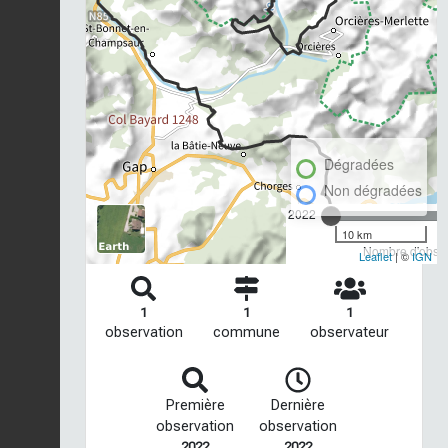
Dégradées
Non dégradées
2022
10 km
Nombre d'observ
Leaflet
| ©
IGN
1
1
1
observation
commune
observateur
Première
Dernière
observation
observation
2022
2022