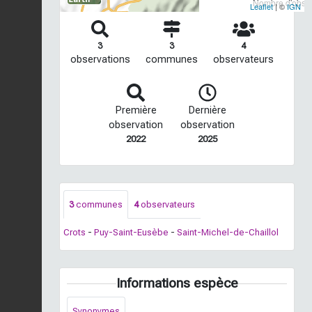
Nombre d'observ
Leaflet
| ©
IGN
3
3
4
observations
communes
observateurs
Première
Dernière
observation
observation
2022
2025
3
communes
4
observateurs
Crots
-
Puy-Saint-Eusèbe
-
Saint-Michel-de-Chaillol
Informations espèce
Synonymes