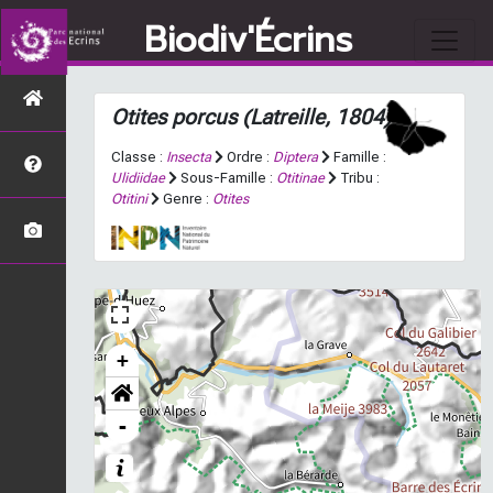
Biodiv'Écrins
Otites porcus
(Latreille, 1804)
Classe :
Insecta
Ordre :
Diptera
Famille :
Ulidiidae
Sous-Famille :
Otitinae
Tribu :
Otitini
Genre :
Otites
+
-