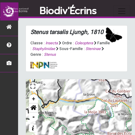
Biodiv'Écrins
Stenus tarsalis
Ljungh, 1810
Classe :
Insecta
Ordre :
Coleoptera
Famille
:
Staphylinidae
Sous-Famille :
Steninae
Genre :
Stenus
+
-