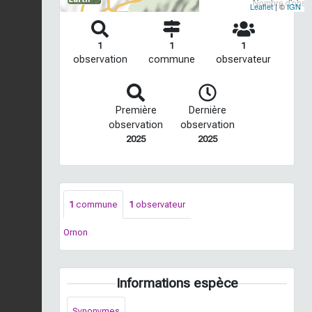
Nombre d'observ
Leaflet
| ©
IGN
1
1
1
observation
commune
observateur
Première
Dernière
observation
observation
2025
2025
1
commune
1
observateur
Ornon
Informations espèce
Synonymes