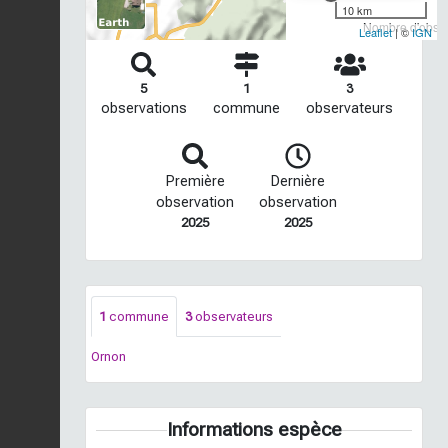
10 km
Nombre d'observ
Leaflet
| ©
IGN
5
1
3
observations
commune
observateurs
Première
Dernière
observation
observation
2025
2025
1
commune
3
observateurs
Ornon
Informations espèce