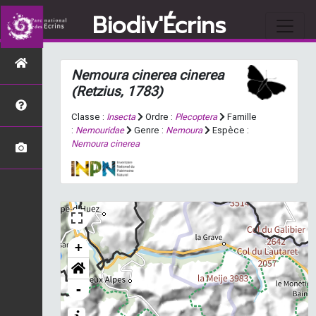
Biodiv'Écrins
Nemoura cinerea cinerea
(Retzius, 1783)
Classe :
Insecta
Ordre :
Plecoptera
Famille
:
Nemouridae
Genre :
Nemoura
Espèce :
Nemoura cinerea
+
-