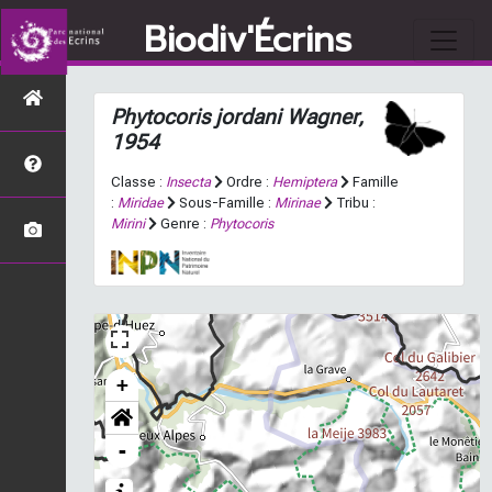
Biodiv'Écrins
Phytocoris jordani
Wagner,
1954
Classe :
Insecta
Ordre :
Hemiptera
Famille
:
Miridae
Sous-Famille :
Mirinae
Tribu :
Mirini
Genre :
Phytocoris
+
-