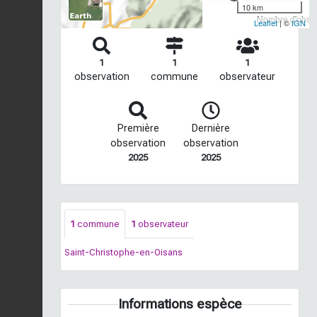
10 km
Nombre d'observ
Leaflet
| ©
IGN
1
1
1
observation
commune
observateur
Première
Dernière
observation
observation
2025
2025
1
commune
1
observateur
Saint-Christophe-en-Oisans
Informations espèce