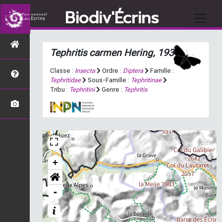
Biodiv'Écrins
Tephritis carmen
Hering, 1937
Classe :
Insecta
Ordre :
Diptera
Famille :
Tephritidae
Sous-Famille :
Tephritinae
Tribu :
Tephritini
Genre :
Tephritis
+
-