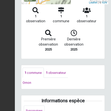
Nombre d'observ
Leaflet
| ©
IGN
1
1
1
observation
commune
observateur
Première
Dernière
observation
observation
2025
2025
1
commune
1
observateur
Ornon
Informations espèce
Synonymes