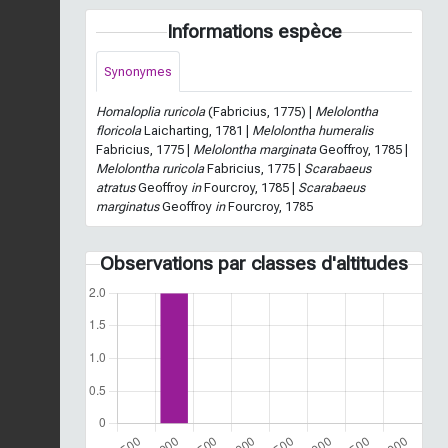
Informations espèce
Synonymes
Homaloplia ruricola
(Fabricius, 1775) |
Melolontha
floricola
Laicharting, 1781 |
Melolontha humeralis
Fabricius, 1775 |
Melolontha marginata
Geoffroy, 1785 |
Melolontha ruricola
Fabricius, 1775 |
Scarabaeus
atratus
Geoffroy
in
Fourcroy, 1785 |
Scarabaeus
marginatus
Geoffroy
in
Fourcroy, 1785
Observations par classes d'altitudes