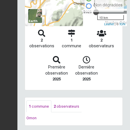
Non dégradées
2025
10 km
Nombre d'observ
Leaflet
| ©
IGN
2
1
2
observations
commune
observateurs
Première
Dernière
observation
observation
2025
2025
1
commune
2
observateurs
Ornon