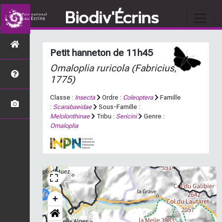
Biodiv'Écrins
Petit hanneton de 11h45
Omaloplia ruricola
(Fabricius,
1775)
Classe :
Insecta
Ordre :
Coleoptera
Famille
:
Scarabaeidae
Sous-Famille :
Melolonthinae
Tribu :
Sericini
Genre :
Omaloplia
+