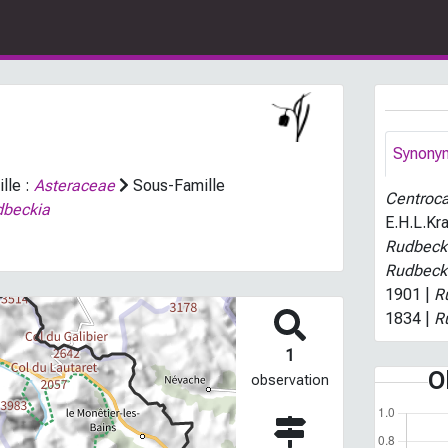
Synony
lle :
Asteraceae
Sous-Famille
Centroca
beckia
E.H.L.Kr
Rudbecki
Rudbecki
1901 |
R
1834 |
R
1
O
observation