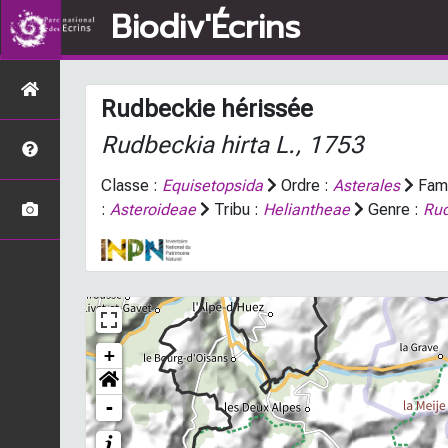
Biodiv'Écrins
Rudbeckie hérissée
Rudbeckia hirta
L., 1753
Classe :
Equisetopsida
Ordre :
Asterales
Fami
:
Asteroideae
Tribu :
Heliantheae
Genre :
Rud
+
-