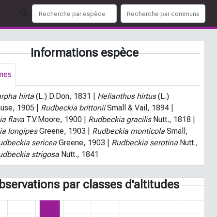
Informations espèce
mes
rpha hirta
(L.) D.Don, 1831 |
Helianthus hirtus
(L.)
ause, 1905 |
Rudbeckia brittonii
Small & Vail, 1894 |
a flava
T.V.Moore, 1900 |
Rudbeckia gracilis
Nutt., 1818 |
a longipes
Greene, 1903 |
Rudbeckia monticola
Small,
udbeckia sericea
Greene, 1903 |
Rudbeckia serotina
Nutt.,
udbeckia strigosa
Nutt., 1841
bservations par classes d'altitudes