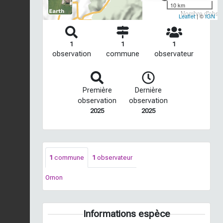
10 km
Nombre d'observ
Leaflet
| ©
IGN
1
1
1
observation
commune
observateur
Première
Dernière
observation
observation
2025
2025
1
commune
1
observateur
Ornon
Informations espèce