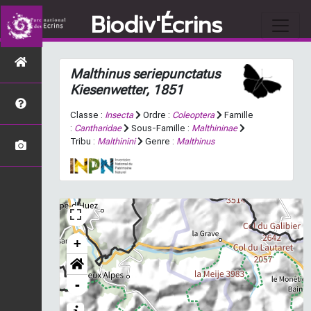
Biodiv'Écrins
Malthinus seriepunctatus
Kiesenwetter, 1851
Classe :
Insecta
Ordre :
Coleoptera
Famille
:
Cantharidae
Sous-Famille :
Malthininae
Tribu :
Malthinini
Genre :
Malthinus
+
-