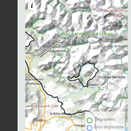
Dégradées
Non dégradées