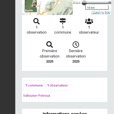
2025
10 km
Nombre d'observ
Leaflet
| ©
IGN
1
1
1
observation
commune
observateur
Première
Dernière
observation
observation
2025
2025
1
commune
1
observateur
Vallouise-Pelvoux