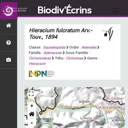
Biodiv'Écrins
Hieracium fulcratum
Arv.-
Touv., 1894
Classe :
Equisetopsida
Ordre :
Asterales
Famille :
Asteraceae
Sous-Famille :
Cichorioideae
Tribu :
Cichorieae
Genre :
Hieracium
+
-