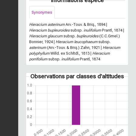
Informations espèce
Synonymes
Hieracium asterinum
Arv.-Touv. & Briq., 1894 |
Hieracium bupleuroides
subsp.
inulifolium
Prantl, 1874 |
Hieracium glaucum
subsp.
bupleuroides
(C.C.Gmel.)
Bonnier, 1924 |
Hieracium leucophaeum
subsp.
asterinum
(Arv.-Touv. & Briq.) Zahn, 1921 |
Hieracium
polyphyllum
Willd. ex Schltdl., 1813 |
Hieracium
porrifolium
subsp.
inulifolium
Prantl, 1874
Observations par classes d'altitudes